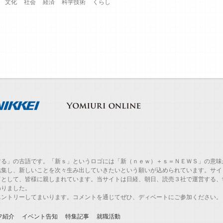
文化
社会
経済
科学技術
くらし
する」の古語です。「新ｓ」というロゴには「新（ｎｅｗ）＋ｓ＝ＮＥＷＳ」の意味
結集し、新しいことを次々生み出していきたいという願いが込められています。サイ
ドとして、皆様に親しまれています。当サイトは日経、朝日、読売３社で運営する、
わりました。
エントリーしてまいります。コメントを通じてぜひ、ディベートにご参加ください。
フ紹介
イベント告知
特集記事
就職活動