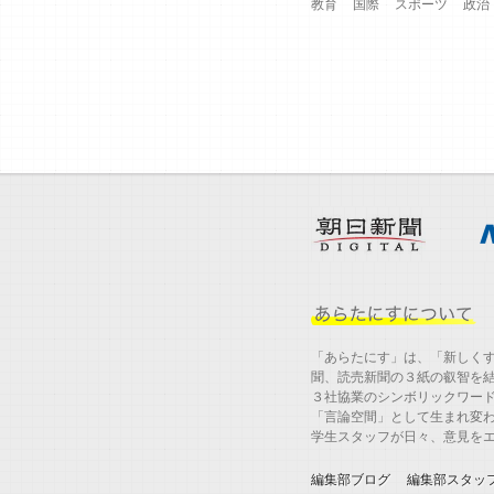
教育
国際
スポーツ
政治
「あらたにす」は、「新しく
聞、読売新聞の３紙の叡智を
３社協業のシンボリックワー
「言論空間」として生まれ変
学生スタッフが日々、意見を
編集部ブログ
編集部スタッ