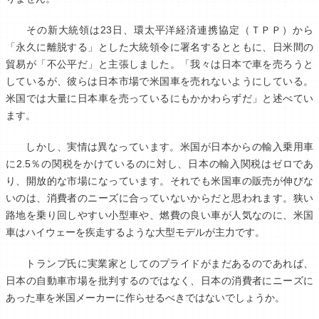
その新大統領は23日、環太平洋経済連携協定（ＴＰＰ）から
「永久に離脱する」とした大統領令に署名するとともに、日米間の
貿易が「不公平だ」と主張しました。「我々は日本で車を売ろうと
しているが、彼らは日本市場で米国車を売れないようにしている。
米国では大量に日本車を売っているにもかかわらずだ」と述べてい
ます。
しかし、実情は異なっています。米国が日本からの輸入乗用車
に2.5％の関税をかけているのに対し、日本の輸入関税はゼロであ
り、開放的な市場になっています。それでも米国車の販売が伸びな
いのは、消費者のニーズに合っていないからだと思われます。狭い
路地を乗り回しやすい小型車や、燃費の良い車が人気なのに、米国
車はハイウェーを疾走するような大型モデルが主力です。
トランプ氏に実業家としてのプライドがまだあるのであれば、
日本の自動車市場を批判するのではなく、日本の消費者にニーズに
あった車を米国メーカーに作らせるべきではないでしょうか。