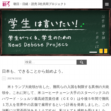
朝日・日経・読売 3社共同プロジェクト
日本も、できることから始めよう。
2017年2月3日
米トランプ大統領が出した、難民らの入国を制限する異例の大統
領令。これに対して、米コーヒーチェーン大手のスターバックスの
ハワード・シュルツ最高経営責任者（ＣＥＯ）は今後５年間で難民
１万人を世界中の店舗で雇用するという計画を発表しました。この
決断には賛否両論あるようですが、私はとても感銘を受けました。