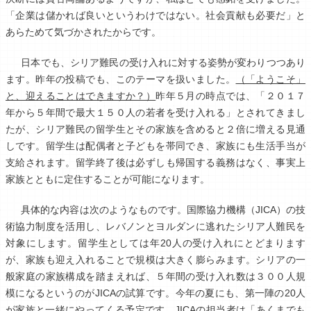
「企業は儲かれば良いというわけではない。社会貢献も必要だ」と
あらためて気づかされたからです。
日本でも、シリア難民の受け入れに対する姿勢が変わりつつあり
ます。昨年の投稿でも、このテーマを扱いました。
（「ようこそ」
と、迎えることはできますか？）
昨年５月の時点では、「２０１７
年から５年間で最大１５０人の若者を受け入れる」とされてきまし
たが、シリア難民の留学生とその家族を含めると２倍に増える見通
しです。留学生は配偶者と子どもを帯同でき、家族にも生活手当が
支給されます。留学終了後は必ずしも帰国する義務はなく、事実上
家族とともに定住することが可能になります。
具体的な内容は次のようなものです。国際協力機構（JICA）の技
術協力制度を活用し、レバノンとヨルダンに逃れたシリア人難民を
対象にします。留学生としては年20人の受け入れにとどまります
が、家族も迎え入れることで規模は大きく膨らみます。シリアの一
般家庭の家族構成を踏まえれば、５年間の受け入れ数は３００人規
模になるというのがJICAの試算です。今年の夏にも、第一陣の20人
が家族と一緒にやってくる予定です。JICAの担当者は「あくまでも