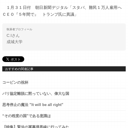
１月３１日付 朝日新聞デジタル「スタバ、難民１万人雇用へ
ＣＥＯ『５年間で』 トランプ氏に異議」
執筆者プロフィール
C.I
さん
成城大学
おすすめの関連記事
コービンの祝杯
パリ協定離脱に黙っていない、偉大な国
思考停止の魔法 ”It will be all right”
“その程度の国”である意識は
【特集】緊迫の軍事境界線に行ってみた