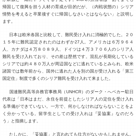
帰国して復興を担う人材の育成が目的だが、（内戦状態の）シリア
情勢を考えると卒業後すぐに帰国しなさいとはならない」と説明し
ます。
日本は欧米各国と比較して、難民受け入れに消極的でした。２０
１５年に難民認定されたのはわずか27人。アメリカは６万９６４
人、カナダは４万８０８９人、ドイツは４万３７０６人のシリア人
難民を受け入れており、その差は歴然です。混乱が長期化している
シリアでは約４８０万人が周辺国などに逃れているとみられ、欧米
諸国では数年前から、国外に逃れた人を別の国が受け入れる「第三
国定住」制度で多くのシリア難民を受け入れて来ました。
国連難民高等弁務官事務局（UNHCR）のダーク・へベカー駐日
代表は「日本はまだ、永住を前提としたシリア人の定住を受け入れ
る準備ができていない。一方で、何かしなければならないことをよ
く分かっている。留学生としての受け入れは『妥協案』なのだろ
う」と指摘します。
たしかに、「妥協案」と言われても仕方がないかもしれません。