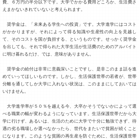
費、６万円の半分以下です。大学でかかる費用どころか、生活費さ
えまかないきれていないと考えられます。
奨学金は、「未来ある学生への投資」です。大学進学にはコスト
がかかりますが、それによって得る知識や生産性の向上を見越し
て、そのコストを国が負担する、というものです。せっかく奨学金
を出しても、それで得られた大学生活が生活費のためのアルバイト
に明け暮れるだけ、では、意味がありません。
奨学金の給付は非常に意義深いことですし、是非このまま話を進
めていってほしいものです。しかし、生活保護世帯の若者が、世帯
分離を通してしか大学に入れない状況は、このままにしておいては
いけません。
大学進学率が５０％を越える今、大卒かそうでないかによって選
べる職業の幅が変わるようになっています。生活保護世帯だから大
学に行けず、あるいは、生活のために大学で十分に勉強できず、待
遇の劣る職場しか選べなかったら、世代をまたいで貧困が続くこと
になります。このような貧困の再生産を防ぐために、生活保護世帯