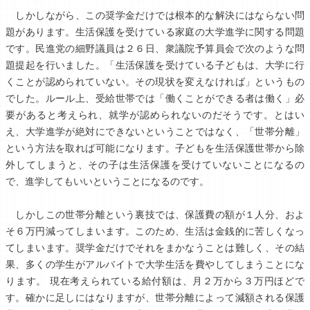
しかしながら、この奨学金だけでは根本的な解決にはならない問
題があります。生活保護を受けている家庭の大学進学に関する問題
です。民進党の細野議員は２６日、衆議院予算員会で次のような問
題提起を行いました。「生活保護を受けている子どもは、大学に行
くことが認められていない。その現状を変えなければ」というもの
でした。ルール上、受給世帯では「働くことができる者は働く」必
要があると考えられ、就学が認められないのだそうです。とはい
え、大学進学が絶対にできないということではなく、「世帯分離」
という方法を取れば可能になります。子どもを生活保護世帯から除
外してしまうと、その子は生活保護を受けていないことになるの
で、進学してもいいということになるのです。
しかしこの世帯分離という裏技では、保護費の額が１人分、およ
そ６万円減ってしまいます。このため、生活は金銭的に苦しくなっ
てしまいます。奨学金だけでそれをまかなうことは難しく、その結
果、多くの学生がアルバイトで大学生活を費やしてしまうことにな
ります。 現在考えられている給付額は、月２万から３万円ほどで
す。確かに足しにはなりますが、世帯分離によって減額される保護