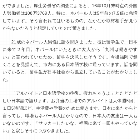
ができました。厚生労働省の調査によると、16年10月末時点の外国
人労働者は108万3769人。特に、ネパール人は5年前の7.5倍に急増
しています。そう言われてはいるものの、なかなか取材相手が見つ
からないだろうと想定していたので驚きました。
21歳のネパール人男性に話を聞きました。彼は留学生で、日本
に来て２年目。ネパールにいたときに友人から「九州は働きやす
い」と言われていたため、留学を決意したそうです。今後福岡で働
くことを見据えて、市内にある日本語学校に通っています。話を聞
いていると、留学生が日本社会から孤立していることがわかりまし
た。
「アルバイトと日本語学校の往復。疲れちゃうよ」とたどたど
しい日本語で語ります。お弁当の工場でのアルバイトは大体週5回、
１日5時間ほど。生活費や学費のために働きます。日本に来たからと
言っても、職場もネパール人ばかりなので、日本人の友達は一人も
いないのです。「サッカーしたいな。福岡に来て一回もやっていな
い」と寂しそうにつぶやきました。