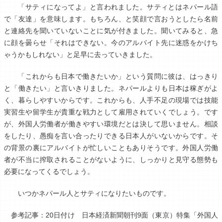
「サティになってよ」と言われました。サティとはネパール語
で「友達」を意味します。もちろん、と笑顔で言おうとしたら名前
と連絡先を聞いていないことに気が付きました。聞いてみると、急
に顔を曇らせ「それはできない。今のアルバイト先に迷惑をかけち
ゃうかもしれない」と足早に去っていきました。
「これからも日本で働きたいか」という質問に彼は、はっきり
と「働きたい」と言いきりました。ネパールよりも日本は稼ぎがよ
く、暮らしやすいからです。これからも、人手不足の現場では技能
実習生や留学生が貴重な戦力として雇用されていくでしょう。です
が、外国人労働者が働きやすい環境だとは決して思いません。相談
をしたり、愚痴を言い合ったりできる日本人がいないからです。そ
の背景の裏にアルバイトが忙しいこともありそうです。外国人労働
者が不当に搾取されることがないように、しっかりと見守る態勢も
必要になってくるでしょう。
いつかネパール人とサティになりたいものです。
参考記事：20日付け 日本経済新聞朝刊9面（東京）特集「外国人