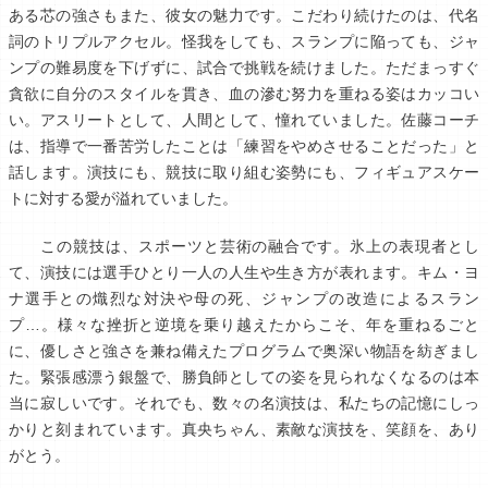
ある芯の強さもまた、彼女の魅力です。こだわり続けたのは、代名
詞のトリプルアクセル。怪我をしても、スランプに陥っても、ジャ
ンプの難易度を下げずに、試合で挑戦を続けました。ただまっすぐ
貪欲に自分のスタイルを貫き、血の滲む努力を重ねる姿はカッコい
い。アスリートとして、人間として、憧れていました。佐藤コーチ
は、指導で一番苦労したことは「練習をやめさせることだった」と
話します。演技にも、競技に取り組む姿勢にも、フィギュアスケー
トに対する愛が溢れていました。
この競技は、スポーツと芸術の融合です。氷上の表現者とし
て、演技には選手ひとり一人の人生や生き方が表れます。キム・ヨ
ナ選手との熾烈な対決や母の死、ジャンプの改造によるスラン
プ…。様々な挫折と逆境を乗り越えたからこそ、年を重ねるごと
に、優しさと強さを兼ね備えたプログラムで奥深い物語を紡ぎまし
た。緊張感漂う銀盤で、勝負師としての姿を見られなくなるのは本
当に寂しいです。それでも、数々の名演技は、私たちの記憶にしっ
かりと刻まれています。真央ちゃん、素敵な演技を、笑顔を、あり
がとう。