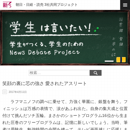
朝日・日経・読売 3社共同プロジェクト
笑顔の裏に芯の強さ 愛されたアスリート
2017年4月11日
ラフマニノフの調べに乗せて、力強く華麗に、銀盤を舞う。フ
ィニッシュは万感の表情で、涙があふれ出た。自身の集大成と位置
付けて挑んだソチ五輪。まさかのショートプログラム16位から生ま
れた圧巻のフリープログラムは、記憶に新しいでしょう。当時、筆
者は受験生。勉強時間の合間を縫って、テレビ画面越しに応援しま