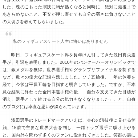
した。魂のこもった演技に胸が熱くなると同時に、絶対に最後まで
あきらめないこと、不安が押し寄せても自分の弱さに負けないこと
の大切さを教えてもらいました。
私のフィギュアスケート人生に悔いはありません
昨日、フィギュアスケート界を長年けん引してきた浅田真央選
手が、引退を表明しました。2010年のバンクーバーオリンピックで
は、銀メダルを獲得。世界選手権やグランプリファイナルを制する
など、数々の偉大な記録を残しました。ソチ五輪後、一年の休養を
経て、今後は平昌五輪を目指すと明言していました。ですが、不本
意な結果に終わった全日本選手権の後、「自分を支えてきた目標が
消え、選手として続ける自分の気力もなくなりました」。と、自身
のブログには率直な思いが綴られています。
浅田選手のトレードマークといえば、会心の演技後に見せる笑
顔。15歳で主要な世界大会を制し、一躍トップ選手に駆け上がる
と、国内外を問わず多くのファンに愛されてきました。笑顔の裏に