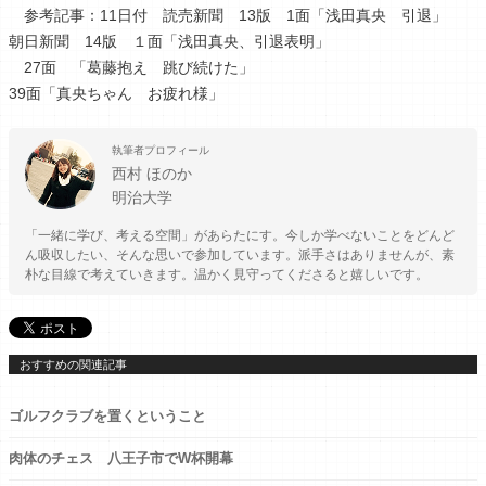
参考記事：11日付 読売新聞 13版 1面「浅田真央 引退」
朝日新聞 14版 １面「浅田真央、引退表明」
27面 「葛藤抱え 跳び続けた」
39面「真央ちゃん お疲れ様」
執筆者プロフィール
西村 ほのか
明治大学
「一緒に学び、考える空間」があらたにす。今しか学べないことをどんど
ん吸収したい、そんな思いで参加しています。派手さはありませんが、素
朴な目線で考えていきます。温かく見守ってくださると嬉しいです。
おすすめの関連記事
ゴルフクラブを置くということ
肉体のチェス 八王子市でW杯開幕