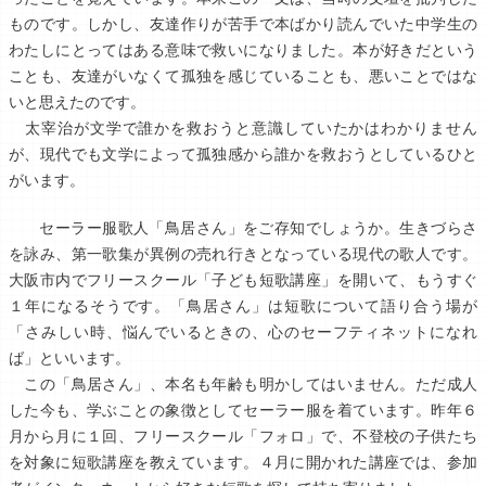
ものです。しかし、友達作りが苦手で本ばかり読んでいた中学生の
わたしにとってはある意味で救いになりました。本が好きだという
ことも、友達がいなくて孤独を感じていることも、悪いことではな
いと思えたのです。
太宰治が文学で誰かを救おうと意識していたかはわかりません
が、現代でも文学によって孤独感から誰かを救おうとしているひと
がいます。
セーラー服歌人「鳥居さん」をご存知でしょうか。生きづらさ
を詠み、第一歌集が異例の売れ行きとなっている現代の歌人です。
大阪市内でフリースクール「子ども短歌講座」を開いて、もうすぐ
１年になるそうです。「鳥居さん」は短歌について語り合う場が
「さみしい時、悩んでいるときの、心のセーフティネットになれ
ば」といいます。
この「鳥居さん」、本名も年齢も明かしてはいません。ただ成人
した今も、学ぶことの象徴としてセーラー服を着ています。昨年６
月から月に１回、フリースクール「フォロ」で、不登校の子供たち
を対象に短歌講座を教えています。４月に開かれた講座では、参加