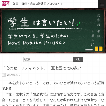
朝日・日経・読売 3社共同プロジェクト
「心のセーフティネット」 五七五七七の救い
2017年5月4日
本を読まないということは、そのひとが孤独でないという証拠
である
作家・太宰治の『如是我聞』に登場する名文です。この言葉に出
会ったとき、とても共感して、なんだか救われたような気持ちにな
ったことを覚えています。本来この一文は、当時の文壇を批判した