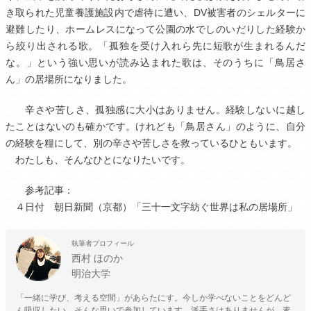
き取られた児童養護施設内で虐待に遭い、DV被害者のシェルターに
避難したり、ホームレスになって公園の水でしのいだりした経験か
ら絞り出される歌。「孤独を受け入れら先に短歌が生まれるんだ
な。」という強い思いが読み込まれた歌は、そのうちに「鳥居さ
ん」の居場所になりました。
辛さや苦しさ、孤独感に大小はありません。経験しないに越し
たことはないのも確かです。けれども「鳥居さん」のように、自分
の経験を糧にして、別の辛さや苦しさを救っているひともいます。
わたしも、そんなひとになりたいです。
参考記事：
４日付 朝日新聞（京都）「三十一文字紡ぐ世界は私の居場所」
執筆者プロフィール
西村 ほのか
明治大学
「一緒に学び、考える空間」があらたにす。今しか学べないことをどんど
ん吸収したい、そんな思いで参加しています。派手さはありませんが、素