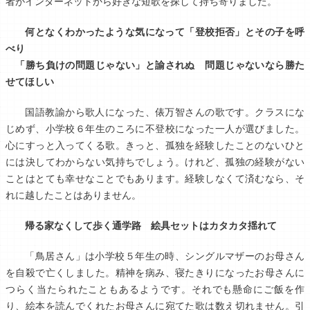
者がインターネットから好きな短歌を探して持ち寄りました。
何となくわかったような気になって「登校拒否」とその子を呼
べり
「勝ち負けの問題じゃない」と諭されぬ 問題じゃないなら勝た
せてほしい
国語教諭から歌人になった、俵万智さんの歌です。クラスにな
じめず、小学校６年生のころに不登校になった一人が選びました。
心にすっと入ってくる歌。きっと、孤独を経験したことのないひと
には決してわからない気持ちでしょう。けれど、孤独の経験がない
ことはとても幸せなことでもあります。経験しなくて済むなら、そ
れに越したことはありません。
帰る家なくして歩く通学路 絵具セットはカタカタ揺れて
「鳥居さん」は小学校５年生の時、シングルマザーのお母さん
を自殺で亡くしました。精神を病み、寝たきりになったお母さんに
つらく当たられたこともあるようです。それでも懸命にご飯を作
り、絵本を読んでくれたお母さんに宛てた歌は数え切れません。引