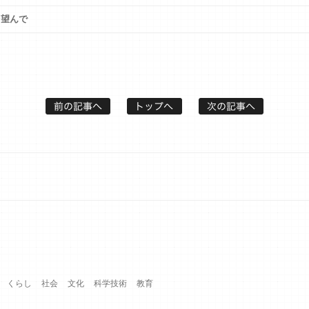
を望んで
くらし
社会
文化
科学技術
教育