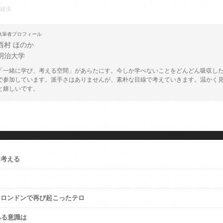
経済
執筆者プロフィール
西村 ほのか
明治大学
「一緒に学び、考える空間」があらたにす。今しか学べないことをどんどん吸収し
で参加しています。派手さはありませんが、素朴な目線で考えていきます。温かく
と嬉しいです。
を考える
 ロンドンで再び起こったテロ
ある意識は