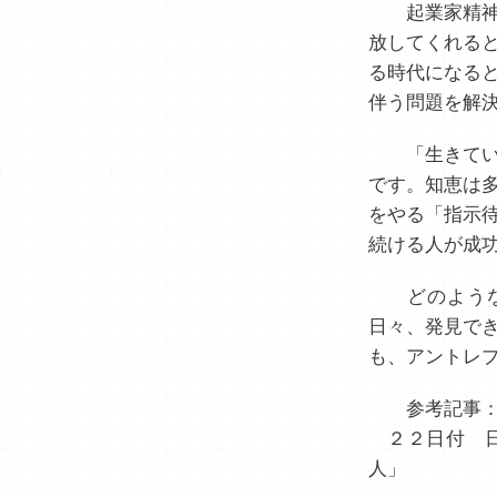
起業家精神
放してくれる
る時代になる
伴う問題を解
「生きてい
です。知恵は
をやる「指示
続ける人が成
どのような
日々、発見で
も、アントレ
参考記事
２２日付 日
人」