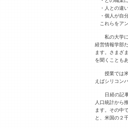
・どの職業に
・人との違
・個人が自分
これらをアン
私の大学に
経営情報学部
ます。さまざ
を聞くことも
授業では米
えばシリコン
日経の記事
人口統計から
ます。その中
と、米国の２