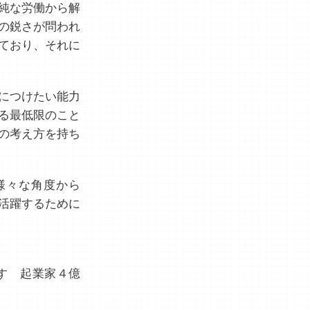
純な労働から解
の鋭さが問われ
ており、それに
につけたい能力
る最低限のこと
の考え方を持ち
様々な角度から
活躍するために
す 起業家４億