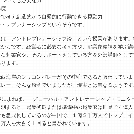
ついても必要な力
い度
で考え創造的かつ自発的に行動できる原動力
トレプレナーシップというそうです。
は「アントレプレナーシップ論」という授業があります。
だからです。経営者に必要な考え方や、起業家精神を学ぶ講
まな起業家や、そのサポートをしている方を外部講師として
あります。
西海岸のシリコンバレーがその中心であると教わっていま
バレー、そんな感覚でいましたが、現実とは異なるようです
によれば、「グローバル・アントレナーシップ・モニター
推測すると、起業初期または準備中の起業家は世界で４億人
でも急成長しているのが中国で、１億２千万人でトップ。イ
千万人を大きく上回ると書かれています。