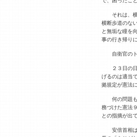
で、困ったこ
それは、横
横断歩道のな
と無垢な瞳を
事の行き帰り
自衛官のト
２３日の日
げるのは適当
拠規定が憲法
何の問題も
務づけた憲法
との指摘が出
安倍首相は