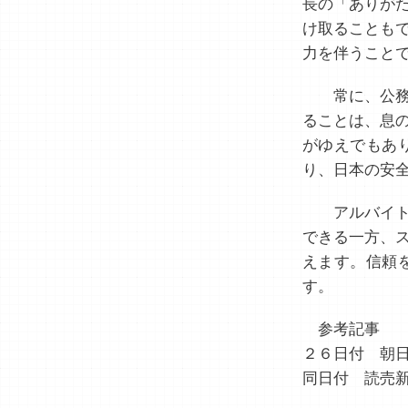
長の「ありが
け取ることも
力を伴うこと
常に、公務
ることは、息
がゆえでもあ
り、日本の安
アルバイト
できる一方、
えます。信頼
す。
参考記事
２６日付 朝日
同日付 読売新