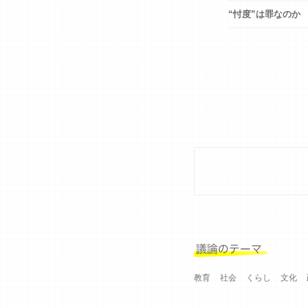
“忖度”は罪なのか
教育
社会
くらし
文化