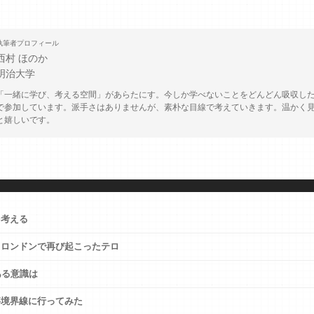
執筆者プロフィール
西村 ほのか
明治大学
「一緒に学び、考える空間」があらたにす。今しか学べないことをどんどん吸収し
で参加しています。派手さはありませんが、素朴な目線で考えていきます。温かく
と嬉しいです。
を考える
 ロンドンで再び起こったテロ
ある意識は
事境界線に行ってみた