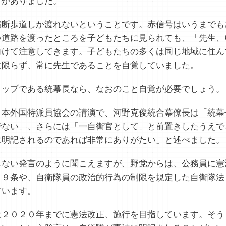
とがありました。
断歩道しか渡れないということです。赤信号はいうまでも
い道路を渡ったところを子どもたちに見られても、「先生、
向けて注意してきます。子どもたちの多くは同じ地域に住ん
に限らず、常に先生であることを自覚していました。
ップである統幕長なら、なおのこと自覚が必要でしょう。
本外国特派員協会の講演で、河野克俊統合幕僚長は「統幕
でない」、さらには「一自衛官として」と前置きしたうえで
に明記されるのであれば非常にありがたい」と述べました。
ない発言のように聞こえますが、野党からは、公務員に憲
９９条や、自衛隊員の政治的行為の制限を規定した自衛隊法
ています。
２０２０年までに憲法改正、施行を目指しています。そう