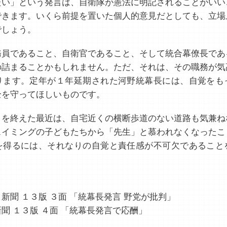
たい」という発言は、自衛隊が憲法に明記されることがいい
できます。いくら前提を置いた個人的意見だとしても、立場
でしょう。
員であること、自衛官であること、そして統合幕僚長であ
の詰まることかもしれません。ただ、それは、その職務が気
ります。定年が１年延期された河野統幕長には、自覚をも
全を守ってほしいものです。
を終えた最近は、自宅近くの横断歩道のない道路も気兼ね
スイミングの子どもたちから「先生」と慕われなくなったこ
を得るには、それなりの自覚と責任感が不可欠であること
新聞 １３版 ３面 「統幕長発言 野党が批判」
聞 １３版 ４面 「統幕長発言で応酬」