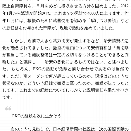
陸上自衛隊員を、５月をめどに撤収させる方針を固めました。
2012
年
月から派遣が開始され、これまでの累計で
人に上ります。昨
1
4000
年
月には、救援のために武器使用を認める「駆けつけ警護」など
12
の新任務を付与された部隊が、現地で活動を始めていました。
しかし、近隣で大きな武力衝突が発生するなど、治安情勢の悪
化が懸念されてきました。撤退の理由について安倍首相は「自衛隊
が担当している施設整備は一定の区切りをつけることができると判
断した」と強調し、「治安の悪化によるものではない」と述べまし
た。もちろん、
の活動が危険と隣り合わせであるのは当然で
PKO
す。ただ、南スーダンで何が起こっているのか。現場はどのような
状況なのか。どういう経緯で撤収に至ったのか。撤退が決まったと
しても、これまでの経緯についてしっかりと説明責任を果たすべき
です。
の経験を次に生かそう
PKO
次のような見出しで、日本経済新聞の社説は、次の国際貢献の