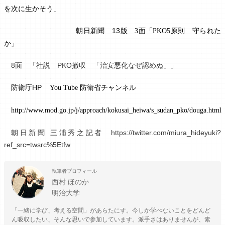
を次に生かそう」
朝日新聞 13版
面「
原則 守られた
3
PKO5
か」
8面 「社説 PKO撤収 「治安悪化なぜ認めぬ」」
防衛庁HP
防衛省チャンネル
You Tube
http://www.mod.go.jp/j/approach/kokusai_heiwa/s_sudan_pko/douga.html
朝日新聞 三浦秀之記者 https://twitter.com/miura_hideyuki?
ref_src=twsrc%5Etfw
執筆者プロフィール
西村 ほのか
明治大学
「一緒に学び、考える空間」があらたにす。今しか学べないことをどんど
ん吸収したい、そんな思いで参加しています。派手さはありませんが、素