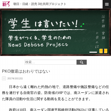
朝日・日経・読売 3社共同プロジェクト
PKO撤退はおわりではない
2017年3月12日
日本から遠く離れた灼熱の地で、道路整備や施設整備などの任
務を遂行する自衛官の
姿。防衛省の
では、南スーダンに派遣され
HP
た隊員の活動や生活に関する動画を見ることができます。
政府は
日、南スーダン国連平和維持活動
に従事している
10
(PKO)